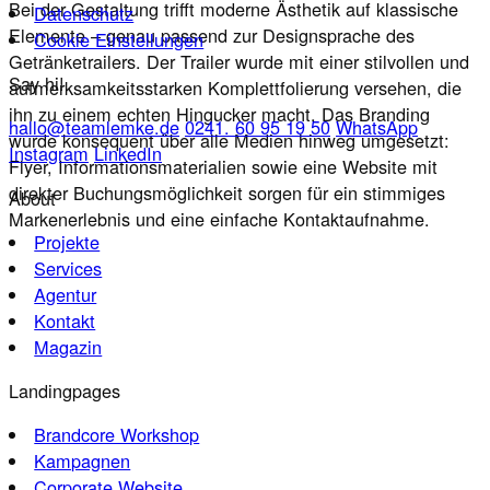
Bei der Gestaltung trifft moderne Ästhetik auf klassische
Datenschutz
Elemente – genau passend zur Designsprache des
Cookie Einstellungen
Getränketrailers. Der Trailer wurde mit einer stilvollen und
Say hi!
aufmerksamkeitsstarken Komplettfolierung versehen, die
ihn zu einem echten Hingucker macht. Das Branding
hallo@teamlemke.de
0241. 60 95 19 50
WhatsApp
wurde konsequent über alle Medien hinweg umgesetzt:
Instagram
LinkedIn
Flyer, Informationsmaterialien sowie eine Website mit
direkter Buchungsmöglichkeit sorgen für ein stimmiges
About
Markenerlebnis und eine einfache Kontaktaufnahme.
Projekte
Services
Agentur
Kontakt
Magazin
Landingpages
Brandcore Workshop
Kampagnen
Corporate Website