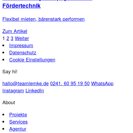
Fördertechnik
Flexibel mieten, bärenstark performen
Zum Artikel
1
2
3
Weiter
Impressum
Datenschutz
Cookie Einstellungen
Say hi!
hallo@teamlemke.de
0241. 60 95 19 50
WhatsApp
Instagram
LinkedIn
About
Projekte
Services
Agentur