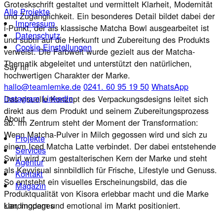
Groteskschrift gestaltet und vermittelt Klarheit, Modernität
Alle Projekte
und Zugänglichkeit. Ein besonderes Detail bildet dabei der
Impressum
i-Punkt, der als klassische Matcha Bowl ausgearbeitet ist
Datenschutz
und subtil auf die Herkunft und Zubereitung des Produkts
Cookie Einstellungen
verweist. Die Farbwelt wurde gezielt aus der Matcha-
Thematik abgeleitet und unterstützt den natürlichen,
Say hi!
hochwertigen Charakter der Marke.
hallo@teamlemke.de
0241. 60 95 19 50
WhatsApp
Instagram
LinkedIn
Das visuelle Konzept des Verpackungsdesigns leitet sich
direkt aus dem Produkt und seinem Zubereitungsprozess
About
ab. Im Zentrum steht der Moment der Transformation:
Wenn Matcha-Pulver in Milch gegossen wird und sich zu
Projekte
einem Iced Matcha Latte verbindet. Der dabei entstehende
Services
Swirl wird zum gestalterischen Kern der Marke und steht
Agentur
als Keyvisual sinnbildlich für Frische, Lifestyle und Genuss.
Kontakt
So entsteht ein visuelles Erscheinungsbild, das die
Magazin
Produktqualität von Kisora erlebbar macht und die Marke
klar, modern und emotional im Markt positioniert.
Landingpages