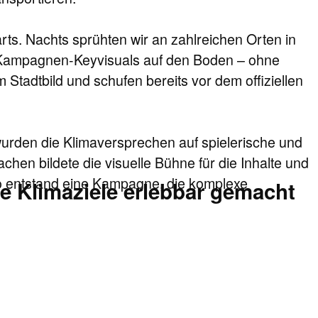
s. Nachts sprühten wir an zahlreichen Orten in
s Kampagnen-Keyvisuals auf den Boden – ohne
Stadtbild und schufen bereits vor dem offiziellen
urden die Klimaversprechen auf spielerische und
chen bildete die visuelle Bühne für die Inhalte und
o entstand eine Kampagne, die komplexe
e Klimaziele erlebbar gemacht