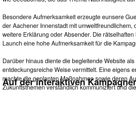
Besondere Aufmerksamkeit erzeugte eunsere Gueril
der Aachener Innenstadt mit umweltfreundlichem,
weitere Erklärung oder Absender. Die rätselhaften
Launch eine hohe Aufmerksamkeit für die Kampag
Darüber hinaus diente die begleitende Website al
entdeckungsreiche Weise vermittelt. Eine eigens ent
machte die geplanten Maßnahmen sowie deren Aus
Auf der interaktiven Kampagne
Zukunftsthemen verständlich kommuniziert und di