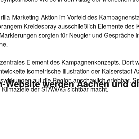
la-Marketing-Aktion im Vorfeld des Kampagnenstart
 orangem Kreidespray ausschließlich Elemente de
 Markierungen sorgten für Neugier und Gespräche im 
ne.
s zentrales Element des Kampagnenkonzepts. Dort w
wickelte isometrische Illustration der Kaiserstadt Aa
wirkungen auf die Region anschaulich erlebbar. S
n-Website werden Aachen und di
e Klimaziele der STAWAG sichtbar macht.