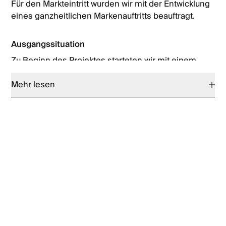
Für den Markteintritt wurden wir mit der Entwicklung
eines ganzheitlichen Markenauftritts beauftragt.
Ausgangssituation
Zu Beginn des Projektes starteten wir mit einem
umfassenden Moodboard, das erste Vorstellungen
zu Schriften, Farbwelt, grafischen Akzente sowie
Mehr lesen
Graffiti-Elemente für die Interior-Gestaltung
zusammenfasste. Auf Basis dessen gingen wir in die
Konzeption des asiatischen Restaurantbrandings.