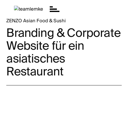
Skip to content
Menu
Close
ZENZO Asian Food & Sushi
Branding & Corporate
Projekte
Website für ein
Services
asiatisches
Agentur
Restaurant
Kontakt
Magazin