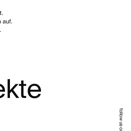
t.
 auf.
.
ekte