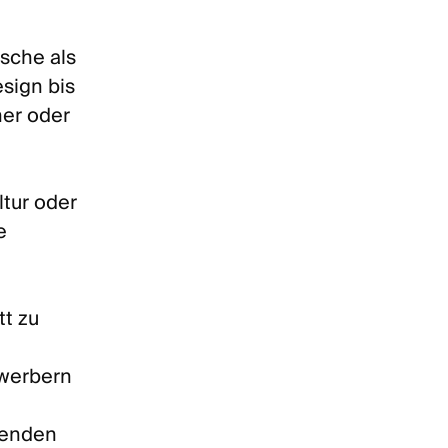
sche als
sign bis
ner oder
tur oder
e
tt zu
ewerbern
henden