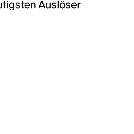
u
f
i
g
s
t
e
n
A
u
s
l
ö
s
e
r