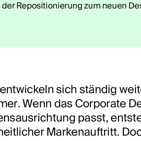
Kon
 der Repositionierung zum neuen De
Mag
e
n
t
w
i
c
k
e
l
n
s
i
c
h
s
t
ä
n
d
i
g
w
e
i
t
m
e
r
.
W
e
n
n
d
a
s
C
o
r
p
o
r
a
t
e
D
e
n
s
a
u
s
r
i
c
h
t
u
n
g
p
a
s
s
t
,
e
n
t
s
t
h
e
i
t
l
i
c
h
e
r
M
a
r
k
e
n
a
u
f
t
r
i
t
t
.
D
o