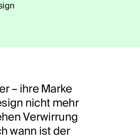
takt
sign
azin
e
r
–
i
h
r
e
M
a
r
k
e
e
s
i
g
n
n
i
c
h
t
m
e
h
r
e
h
e
n
V
e
r
w
i
r
r
u
n
g
c
h
w
a
n
n
i
s
t
d
e
r