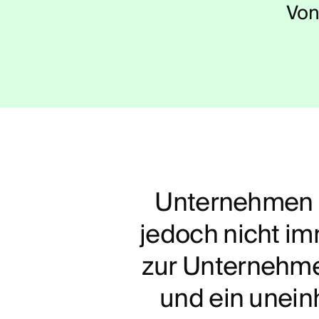
Von
U
n
t
e
r
n
e
h
m
e
n
j
e
d
o
c
h
n
i
c
h
t
i
m
z
u
r
U
n
t
e
r
n
e
h
m
u
n
d
e
i
n
u
n
e
i
n