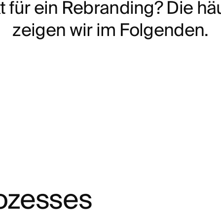
t
f
ü
r
e
i
n
R
e
b
r
a
n
d
i
n
g
?
D
i
e
h
ä
z
e
i
g
e
n
w
i
r
i
m
F
o
l
g
e
n
d
e
n
.
ozesses