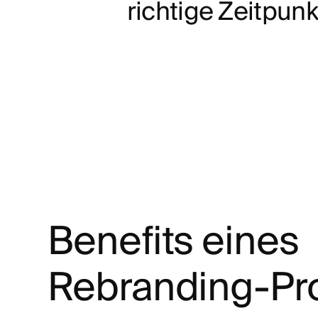
r
i
c
h
t
i
g
e
Z
e
i
t
p
u
n
k
Benefits eines
Rebranding-Pr